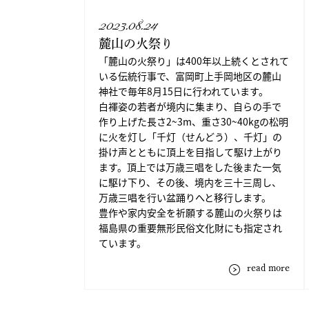
2023.08.24
麓山の火祭り
「麓山の火祭り」は400年以上続くとされて
いる伝統行事で、富岡町上手岡地区の麓山
神社で毎年8月15日に行われています。
白褌姿の若者が境内に集まり、自らの手で
作り上げた長さ2~3m、重さ30~40kgの松明
に火を灯し「千灯（せんどう）、千灯」の
掛け声とともに頂上を目指して駆け上がり
ます。頂上では万歳三唱をした後また一気
に駆け下り、その後、境内を三十三周し、
万歳三唱を行い盆踊りへと移行します。
豊作や家内安全を祈願する麓山の火祭りは
福島県の重要無形民俗文化財にも指定され
ています。
read more