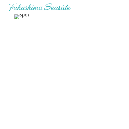
Fukushima
Seaside