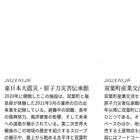
2023.10.26
2023.10.26
東日本大震災・原子力災害伝承館
双葉町産業交
2020年に開館したこの施設は、双葉町と福
双葉町産業交流セ
島県が体験した2011年3月の運命の日の出
原子力災害伝承館
来事を記録している。避難中の困難、長年
年以降に双葉町に
の復興努力、風評被害の影響、そして未来
ひとつである。オ
への道筋が展示されている。第二次世界大
ペースのほか、地
戦後のこの地域の歴史を紹介するスロープ
売する土産物店も
の展示や、屋上から眺める太平洋と双葉町
設にはフードコー