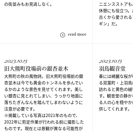
の街並みもお見逃しなく。
ニエンスストアも
休憩にも役立つ。
古くから愛される
ギン」だ。
read more
2023.10.13
2023.10.13
旧大熊町役場前の銀杏並木
羽鳥観音堂
大熊町の秋の風物詩。旧大熊町役場前の銀
春には綺麗な桜が
杏並木は今でも黄金のトンネルを歩んでい
る双葉町・上羽鳥
るかのような景色を見せてくれます。美し
訪れると黄色の絨
い銀杏に見とれてしまい、うっかり地面に
す。観音堂の静か
落ちたぎんなんを踏んでしまわないように
る人の心を穏やか
注意が必要です。
供してくれます。
※掲載している写真は2021年のもので、
2022年に剪定作業が行われる前に撮影した
ものです。現在とは景観が異なる可能性が