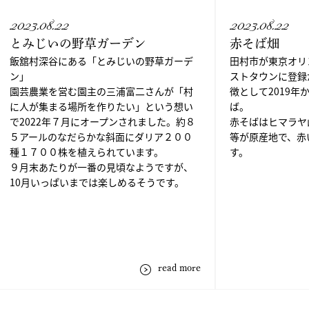
2023.08.22
2023.08.22
とみじいの野草ガーデン
赤そば畑
飯舘村深谷にある「とみじいの野草ガーデ
田村市が東京オリ
ン」
ストタウンに登録
園芸農業を営む園主の三浦富二さんが「村
徴として2019年
に人が集まる場所を作りたい」という想い
ば。
で2022年７月にオープンされました。約８
赤そばはヒマラヤ
５アールのなだらかな斜面にダリア２００
等が原産地で、赤
種１７００株を植えられています。
す。
９月末あたりが一番の見頃なようですが、
10月いっぱいまでは楽しめるそうです。
read more