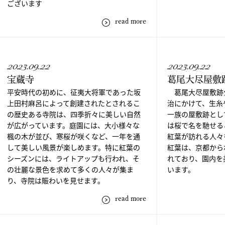
ございます
read more
2023.09.22
2023.09.22
宝蔵寺
葛尾大尽屋敷
平安時代の初めに、征夷大将軍であった坂
葛尾大尽屋敷跡
上田村麻呂によって創建されたとされるこ
治にかけて、生糸
の歴史ある寺院は、四季折々に美しい自然
一族の屋敷跡とし
が広がっています。庭園には、大小様々な
は桜で名を馳せる
楓の木が並び、寒桜が咲くなど、一年を通
紅葉が訪れる人々
して美しい風景が楽しめます。特に紅葉の
紅葉は、京都から
シーズンには、ライトアップも行われ、そ
れており、園内を
の壮麗な景色を求めて多くの人々が集ま
います。
り、寺院は賑わいを見せます。
read more