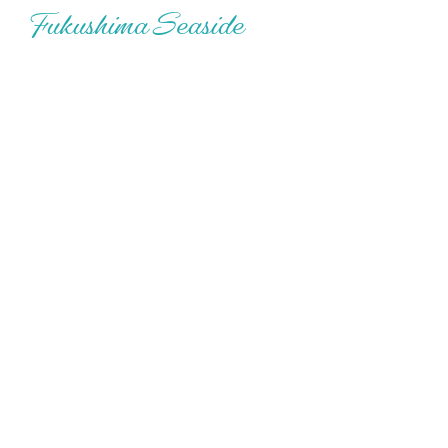
Fukushima
Seaside