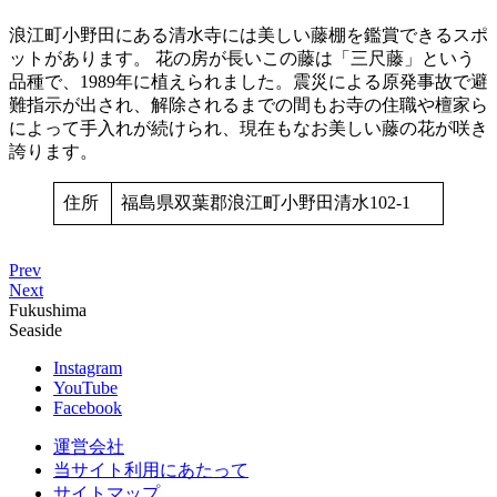
浪江町小野田にある清水寺には美しい藤棚を鑑賞できるスポ
ットがあります。 花の房が長いこの藤は「三尺藤」という
品種で、1989年に植えられました。震災による原発事故で避
難指示が出され、解除されるまでの間もお寺の住職や檀家ら
によって手入れが続けられ、現在もなお美しい藤の花が咲き
誇ります。
住所
福島県双葉郡浪江町小野田清水102-1
Prev
Next
Fukushima
Seaside
Instagram
YouTube
Facebook
運営会社
当サイト利用にあたって
サイトマップ